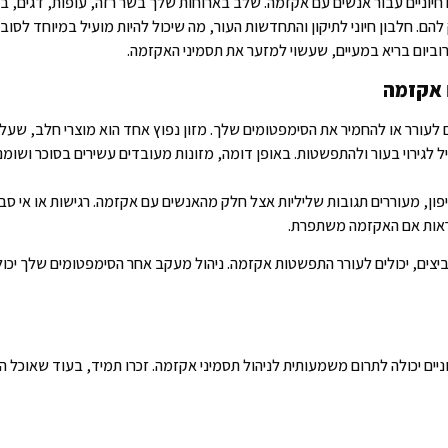
ם חיוניים עבור אנשים עם אקזמה. שלב בארוחות שלך בשר רזה, עופות, דגים, ב
ם. חלבון חיוני לתיקון והתחדשות העור, מה שיכול להיות מועיל במיוחד לסובל
יקרוביום בריא במעיים, שעשוי למזער את תסמיני האקזמה.
 אקזמה
לעורר או להחמיר את הסימפטומים שלך. מזון נפוץ אחד הוא מוצרי חלב, שע
יל לגירוי בעור ולהתפשטות. באופן דומה, מזונות מעובדים עשירים בסוכר ושומ
 ושיפון, מעוררים תגובות שליליות אצל חלק מהאנשים עם אקזמה. רגישות או אי ס
לראות אם האקזמה משתפרת.
 וביצים, יכולים לעורר התפשטות אקזמה. ניהול מעקב אחר הסימפטומים שלך יכול
וניים יכולה לתרום משמעותית לניהול תסמיני אקזמה. זכרו תמיד, בעוד שאוכל ה