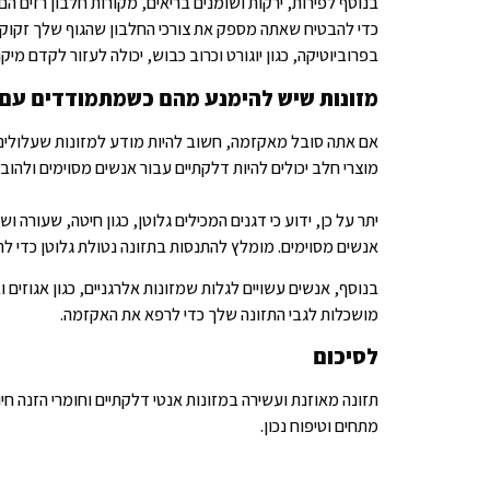
בנוסף לפירות, ירקות ושומנים בריאים, מקורות חלבון רזים ה
כדי להבטיח שאתה מספק את צורכי החלבון שהגוף שלך זקוק לה
בפרוביוטיקה, כגון יוגורט וכרוב כבוש, יכולה לעזור לקדם מ
מזונות שיש להימנע מהם כשמתמודדים עם
אם אתה סובל מאקזמה, חשוב להיות מודע למזונות שעלולים 
מוצרי חלב יכולים להיות דלקתיים עבור אנשים מסוימים ולהוב
יתר על כן, ידוע כי דגנים המכילים גלוטן, כגון חיטה, שעורה
אנשים מסוימים. מומלץ להתנסות בתזונה נטולת גלוטן כדי 
בנוסף, אנשים עשויים לגלות שמזונות אלרגניים, כגון אגוזים
מושכלות לגבי התזונה שלך כדי לרפא את האקזמה.
לסיכום
תזונה מאוזנת ועשירה במזונות אנטי דלקתיים וחומרי הזנה חי
מתחים וטיפוח נכון.