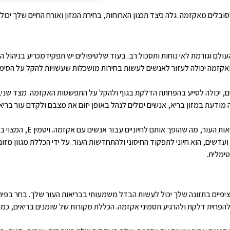
לים מאקזמה. גלה כיצד תכנון הארוחות, בחירת המזון ואורח החיים שלך יכולים
עולם וגורמת לאי נוחות ותסכול רב. בעוד שלטיפולים יש תפקידמכריע בניהול
אקזמה יכולה לעזור לאנשים לעשות בחירות מושכלות שעשויות להקל על הסימ
גוזים, יכולה לסייע בהפחתת הדלקת בגוף ולהקל על התפשטות האקזמה. מצד שני,
מודעת במזון בריא, אנשים יכולים לנהל באופן יזום את מצבם ולקדם עור בריא.
יתר על כן, חומרים מזינים מ
עדשים, הוא חיוני לתפקוד החיסוני ולהתחדשות העור. על ידי הכללת מגוון מזו
ימלית.
יים בתזונה שלך יכול לעשות הבדל משמעותי בבריאות העור שלך. בחר בפירות וי
הפחית דלקת ולהרגיע תסמיני אקזמה. הכללת מקורות של שומנים בריאים, כמו א