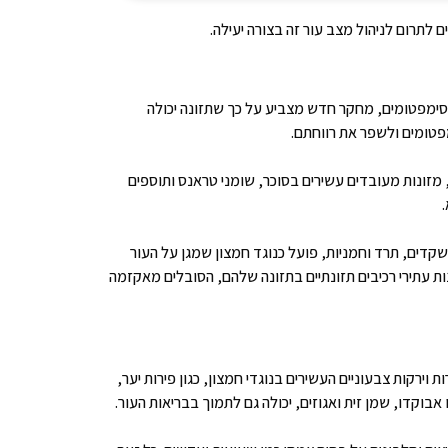
 לתרום לניהול מצב עור זה בצורה יעילה.
 הסימפטומים, מחקר חדש מצביע על כך שתזונה יכולה
פטומים ולשפר את רווחתם.
 מזונות מעובדים עשירים בסוכר, שומני טראנס ותוספים
סוימים ממלאים תפקיד חיוני בבריאות העור, מה שהופך אותם לחיוניים עבור אנשים עם אקזמה. ויטמין E, המצוי בשקדים, תרד וחמניות, פועל כנוגד חמצון שמגן על העור
נות עתירי רכיבים תזונתיים בתזונה שלהם, הסובלים מאקזמה
רקות צבעוניים העשירים בנוגדי חמצון, כגון פירות יער,
בוקדו, שמן זית ואגוזים, יכולה גם לתמוך בבריאות העור.