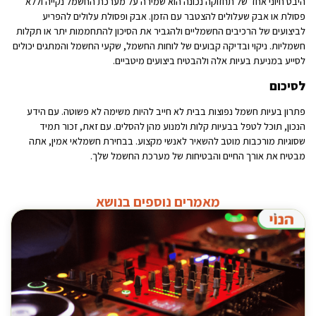
היבט חיוני אחד של תחזוקה נכונה הוא שמירה על מערכת החשמל נקייה וללא
פסולת או אבק שעלולים להצטבר עם הזמן. אבק ופסולת עלולים להפריע
לביצועים של הרכיבים החשמליים ולהגביר את הסיכון להתחממות יתר או תקלות
חשמליות. ניקוי ובדיקה קבועים של לוחות החשמל, שקעי החשמל והמתגים יכולים
לסייע במניעת בעיות אלה ולהבטיח ביצועים מיטביים.
לסיכום
פתרון בעיות חשמל נפוצות בבית לא חייב להיות משימה לא פשוטה. עם הידע
הנכון, תוכל לטפל בבעיות קלות ולמנוע מהן להסלים. עם זאת, זכור תמיד
שסוגיות מורכבות מוטב להשאיר לאנשי מקצוע. בבחירת חשמלאי אמין, אתה
מבטיח את אורך החיים והבטיחות של מערכת החשמל שלך.
מאמרים נוספים בנושא