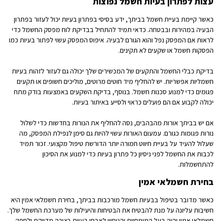
עצות לפתרון בעיות חשמל נפוצות
כאשר קיימת בעיית חשמל בביתך, ידע בסיסי בפתרון בעיות יכול לעזור בפתרון
הבעיה במהירות ובבטחה. כדאי תמיד להתחיל בבדיקת לוח מפסק החשמל כדי
לראות אם המפסק נפל והוא הגורם לבעיה. איפוס המפסק עשוי לפתור בעיות כמו
הפסקות חשמל או שקעים לא תקינים.
בדיקת כבלי החשמל והתקעים של המכשירים שלך יכולה גם לעזור לזהות בעיות
חשמליות אפשריות. יש להחליף מיד חוטים מרוטים, מוליכים חשופים או תקעים
פגומים כדי למנוע סכנות חשמל. בנוסף, בדיקת השקעים באמצעות בודק מתח
יכולה לקבוע אם הם פועלים כראוי ולסייע באיתור בעיות.
אם יש בביתך אורות מהבהבים, נסה להחליף את הנורות בחדשות כדי לשלול
נורות פגומות כגורם. עמעום האורות עשוי להיות גם סימן לנפילת המפסק, מה
שעלול להעיד על בעיית חיווט חמורה יותר הדורשת טיפול מקצועי. זכור תמיד
לכבות את החשמל לפני ניסיון כל פתרון בעיות כדי למנוע את הסיכון
להתחשמלות.
בחירת חשמלאי אמין
כאשר מדובר בטיפול בבעיות חשמל מורכבות בביתך, בחירת חשמלאי אמין היא
חשיבות עליונה על מנת להבטיח את הבטיחות והיעילות של מערכת החשמל שלך.
חשמלאי אמין יהיה בעל המומחיות והניסיון לאבחן בעיות בצורה מדויקת ולספק