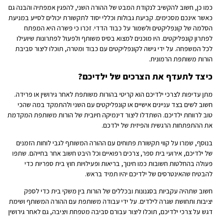
כמו כן, חשוב להקשיב לנקודת המבט של ההורה השני, להפגין אמפתיה והבנה גם
כאשר אינכם מסכימים. קביעת גבולות וכללי יסוד לתקשורת יכולים לסייע במניעת
הסלמה של קונפליקטים ולשמור על כבוד הדדי. זכרו כי פשרה היא המפתח
לפתרון קונפליקטים. היו מוכנים למצוא בסיס משותף ולפעול לפתרונות שיועילו
לכל המשפחה. על ידי גישה לקונפליקטים עם כבוד ומטרה, תוכלו ליצור סביבת
הורות משותפת הרמונית.
כיצד לתעדף את הצרכים של ילדיכם?
מתן עדיפות לצרכי ילדיכם הוא קריטי בהורות משותפת לאחר גירושין או פרידה.
חשוב לשים בצד עניינים אישיים או קונפליקטים עם השני ולהתמקד במה שהכי
טוב לרווחת ילדיכם. השתדלו ליצור דינמיקה חיובית של הורות משותפת המקדמת
את ההתפתחות הרגשית והפיזית של ילדכם.
בנוסף, שמרו על קווי תקשורת פתוחים עם ההורה המשותף לגבי לוחות הזמנים
של ילדיכם, אירועי בית ספר, צרכים רפואיים וכל היבט חשוב אחר בחייהם. שתפו
פעולה בהחלטות חשובות כמו חינוך, בריאות ופעילויות חוץ בית ספריות כדי
להבטיח שהאינטרסים של ילדיכם יהיו תמיד בראש.
חשוב שתהיה עקביות בסגנונות ובכללים של הורות בין משקי בית כדי לספק
יציבות ותחושת שגרה לילדים. על ידי עבודה משותפת עם ההורה המשותף ושימת
דגש על צרכי ילדיכם, תוכלו ליצור עבורם סביבה מטפחת ויציבה, גם לאחר גירושין