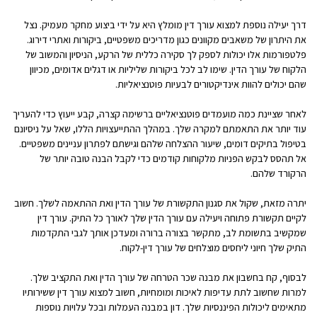
דרך יעילה נוספת למצוא עורך דין מומלץ היא על ידי ביצוע מחקר מעמיק. נצל
את היתרון של משאבים מקוונים כגון מדריכים משפטיים, ביקורות ואתרי דירוג.
פלטפורמות אלו יכולות לספק לך סקירה כללית של הרקע, הניסיון והמשוב של
הלקוח של עורך הדין. שימו לב לכל ביקורות שליליות או דגלים אדומים, מכיוון
שהם יכולים להוות אינדיקטורים לבעיות פוטנציאליות.
לאחר שציינת כמה מועמדים פוטנציאליים ברשימה קצרה, קבע ייעוץ כדי להעריך
עוד יותר את התאמתם למקרה שלך. במהלך ההתייעצויות הללו, שאל על ניסיונם
בטיפול בתיקים דומים, שיעור ההצלחה שלהם וגישתם לפתרון עניינים משפטיים.
אל תהסס לבקש הפניות מלקוחות קודמים כדי לקבל הבנה טובה יותר של
הרקורד שלהם.
יתרה מזאת, שקול את סגנון התקשורת של עורך הדין ואת ההתאמה לשלך. חשוב
לקיים תקשורת פתוחה ויעילה עם עורך הדין שלך לאורך כל התיק. עורך דין
שמקשיב בתשומת לב, מתקשר בצורה ברורה ומעדכן אותך לגבי התקדמות
התיק שלך חיוני ליחסים מוצלחים של עורך דין-לקוח.
לבסוף, קח בחשבון את מבנה שכר הטרחה של עורך הדין ואת התקציב שלך.
למרות שחשוב לתת עדיפות לאיכות ומומחיות, חשוב למצוא עורך דין ששירותיו
מתאימים ליכולות הפיננסיות שלך. דון במבנה העמלות ובכל עלויות נוספות