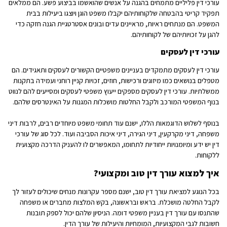
עורכי דין פליליים מתמחים בהגנה על אנשים שהואשמו בביצוע פשע. הם ממלאים
תפקיד קריטי בהבטחה שלקוחותיהם יקבלו משפט הוגן ויוצגו ביעילות בבית
המשפט. הם מנתחים ראיות, מראיינים עדים ובונים אסטרטגיית הגנה חזקה כדי
להגן על זכויותיהם של לקוחותיהם.
עורכי דין לעסקים
עורכי דין לעסקים מתמקדים בעניינים משפטיים הקשורים לעסקים ותאגידים. הם
מטפלים בנושאים כמו מיזוגים ורכישות, חוזים, זכויות קניין רוחני ועמידה בתקנות
ממשלתיות. עורכי דין לעסקים מספקים ייעוץ משפטי לעסקים ומסייעים להם לנווט
בנוף המשפטי המורכב ולקבל החלטות מושכלות המגנות על האינטרסים שלהם.
בנוסף לשלוש הדוגמאות הללו, ישנם עוד תחומי משפט מיוחדים רבים, לרבות דיני
משפחה, דיני מקרקעין, דיני הגירה, דיני איכות הסביבה ועוד. לכל סוג של עורכי
דין יש ידע ומיומנויות ייחודיות לתחומו, המאפשרים לו להעניק הדרכה מקצועית
ללקוחות.
איך למצוא עורך דין טוב ומקצועי?
בכל הנוגע למציאת עורך דין טוב, ישנם מספר עקרונות מנחים שיכולים לעזור לך
לקבל החלטה מושכלת. בראש ובראשונה, בקש המלצות מחברים או משפחה
שהתנסו עם עורך דין בעניין משפטי דומה. הניסיון שלהם יכול לספק תובנות
חשובות לגבי המקצועיות, המומחיות והיעילות של עורך הדין.