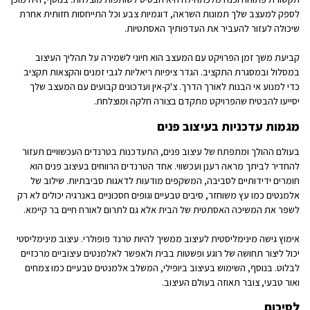
לספק למעצב שלך תמונות השראה, דוגמיות צבע וכל התייחסות חזותית אחרת
שיכולה לעזור להעביר את העדפותיך האסתטיות.
קביעת משך זמן הפרויקט עם המעצב הוא חיוני לשמירה על תהליך העיצוב
במסלול ובמסגרת התקציב. הגדר ציפיות ריאליות לגבי זמנים והקצאות תקציב
כדי למנוע אי הבנות לאורך הדרך. צ'ק-אין ועדכונים קבועים עם המעצב שלך
יסייעו להבטיח שהפרויקט מתקדם בצורה חלקה ומוצלחת.
מגמות עדכניות בעיצוב פנים
בעולם ההולך ומתפתח של עיצוב פנים, התעדכנות בטרנדים העכשוויים תעזור
להחדיר לביתך מראה רענן ועכשווי. אחד הטרנדים הרווחים בעיצוב פנים הוא
חומרים ידידותיים לסביבה, המשקפים מודעות לדאגות סביבתיות. שילוב של
אלמנטים כמו עץ משוחזר, סיבים טבעיים וגופים חסכוניים באנרגיה יכולים לא רק
לשפר את המשיכה האסתטית של הבית אלא גם לתרום לאורח חיים בר קיימא.
אימוץ גישה מינימליסטית לעיצוב ממשיך להיות טרנד פופולרי. עיצוב מינימליסטי
יכול ליצור תחושה של רוגע ופשטות בבית ולאפשר לאלמנטים עיצוביים מרכזיים
לבלוט. בנוסף, השימוש בעיצוב ביופילי, המשלב אלמנטים טבעיים כמו צמחים
ואור טבעי, צובר תאוזה בעולם העיצוב.
לסיכום