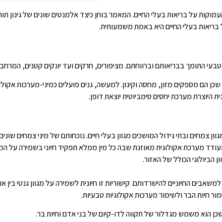
וקות על בריאות בעלי החיים. המאמר בוחן כיצד אלמנטים שונים של גינון תורמ
על בריאות בעלי החיים היא באמת משמעותית.
ל טבעי התומך בבריאותם וברווחתם. מציפורים, חרקים ועד יונקים קטנים, המרחבי
כן הם מספקים מזון, מחסה וקינון. למעשה, גנים פועלים כמיני-מערכות אקולוגיו
ית היוצרת מערכת יחסים סימביוטית יוצאת דופן.
גוון צמחים ובתי גידול המושכים מגוון בעלי חיים. נוכחותם של מיני צמחים שונים
דד מערכת אקולוגית מאוזנת שבה כל מין ממלא תפקיד חיוני בשמירה על המגוון 
 הביולוגי הכולל של האזור.
שאבים החיוניים להישרדותם. קישוריות זו חיונית לשמירה על מגוון גנטי בין אוכל
מור חיות הבר ולשימור מערכות אקולוגיות טבעיות.
 שכן הוא משמש מגדלור של תקווה לדו-קיום של בני אדם וחיות בר.