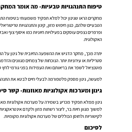
טיפוח התנהגויות טבעיות- מה אומר המחקר
מחקרים הראו שגינון יכול למלא תפקיד משמעותי בטיפוח התנהג
הטבעיים שלהם, כגון חיפוש מזון, קינון והתנהגויות טריטוריא
ופרפרים נצפים עוסקים בפעילויות חיוניות כמו איסוף צוף וא
האקולוגית.
יתרה מכך, מחקר הדגיש את ההשפעה החיובית של גינון על הרו
סטריליות או עירוניות יותר. הנוכחות של צמחים מגוונים והז
פוטנציאל לשפר את בריאותם ואת העמידות בפני גורמי לחץ ס
למעשה, גינון מספק פלטפורמה לבעלי חיים לבטא את התנהגוי
גינון ומערכות אקולוגיות מאוזנות- קשר סימב
גינון ממלא תפקיד מכריע בשמירה על מערכות אקולוגיות מאוזנות
למשוך מגוון חיות בר, ליצור רשתות מזון ולקדם אינטראקציות
לקישוריות ולחוסן הכוללים של מערכות אקולוגיות מקומיות.
לסיכום