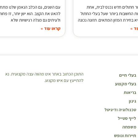
ר חתולים חדש נכנס לבית, אחת
עם השנים, גם הכלב הנאמן שלנו מתחי
 החשובות ביותר שעל בעלי החתול
להאט את הקצב. הוא ישן יותר, זז פחות
א בחירת המזון המתאים. תזונה נכונה
ולעיתים גם מגלה רגישויות שלא
ד »
קראו עוד »
התוכן הכתוב באתר אינו מהווה עצה מקצועית. נא
בעלי חיים
להתייעץ עם איש מקצוע.
בעלי מקצוע
בריאות
גינון
טכנולוגיה ודיגיטל
לייף סטייל
משפחה
תיירות ונופש