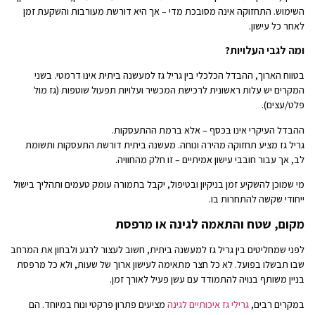
השימוש. התחזוקה אינה מסובכת מדי – אך היא דורשת מעורבות והשקעת זמן
לאחר כל עישון.
ומה לגבי העלויות?
בטווח הארוך, ההבדל הכלכלי בין גריל גז למעשנה ביתית אינו דרמטי. בשני
המקרים יש עלות ראשונית לרכישת המכשיר ועלויות תפעול שוטפות (גז מול
פלט/עצים).
ההבדל העיקרי אינו בכסף – אלא ברמת ההתעסקות.
גריל גז מציע תחזוקה מהירה ונוחה. מעשנה ביתית דורשת התעסקות ותשומת
לב, אך עבור חובבי עישון אמיתיים – זו חלק מהחוויה.
מי שמוכן להשקיע זמן בניקיון ובטיפול, יקבל בתמורה עומק טעמים ותהליך בישול
ייחודי שקשה להתחרות בו.
מקום, שטח והתאמה לגינה או מרפסת
לפני שמחליטים בין גריל גז למעשנה ביתית, חשוב לעצור לרגע ולבחון את המרחב
שבו תבשלו בפועל. לא כל חצר מתאימה לעישון ארוך של שעות, ולא כל מרפסת
בניין משותף בנויה להתמודד עם עשן פעיל לאורך זמן.
במקרים רבים,
גרילי גז איכותיים לגינה
מציעים פתרון פרקטי ונוח במיוחד. הם