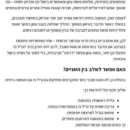
מתחממים במהירות, פולטים פחות עשן ומאפשרים בישול נקי ומדויק יחסית – מה
שהופך אותם לאידיאליים למרפסות, חצרות קטנות ואפילו אזורים עירוניים צפופים.
לעומת זאת, מעשנה ביתית דורשת אוורור טוב יותר ומרחק בטיחותי ממבנים,
במיוחד כאשר מדובר בעישון ממושך. תהליך שמלווה בענני עשן במשך שעות
עלול להיות פחות מתאים לסביבה של בניין משותף או לשכנים רגישים.
לכן, אם אתם גרים בבית פרטי עם חצר מרווחת – שתי האפשרויות פתוחות
בפניכם. אם מדובר במרפסת או שטח מוגבל, לרוב יהיה יתרון ברור לגריל גז:
תפעול נקי יותר, פחות עשן ופחות “דרמה” סביבתית, בלי לוותר על חוויית בישול
איכותית.
האם אפשר לשלב בין השניים?
בהחלט כן. לא מעט חובבי בשר מתקדמים מחזיקים גם גריל גז וגם מעשנה ביתית.
שילוב חכם יכול להיראות כך:
צלייה ראשונית במעשנה.
צריבה סופית על גריל גז בטמפרטורה גבוהה.
שימוש בגריל לארוחות יומיומיות.
שימוש במעשנה לאירועים מיוחדים.
כך נהנים מהטוב שבשני העולמות.