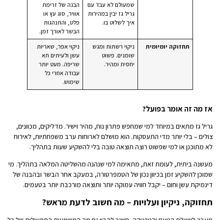
שמעולם לא עבד עם
הבנה של זרימת
גריל גז יבין במהירות
אוויר, סוג עץ או
איך לשלוט בו.
פלט, והתנהגות
הבשר לאורך זמן.
תחזוקה יומיומית
ניקוי רשתות ומגש
ניקוי אפר, שאריות
שומנים. פשוט
עשן ולעיתים תא
יחסית ומהיר.
שריפה. מעט יותר
עבודה אחרי כל
שימוש.
אז מה זה אומר בפועל?
גריל גז מתאים במיוחד למי שמחפש פתרון נוח, מהיר וישיר. מדליקים, מכוונים,
צולים – בלי יותר מדי התעסקות. הוא מושלם לארוחות ערב משפחתיות, לאירוח
לא מתוכנן או למי שפשוט רוצה תוצאה טובה בלי להשקיע שעות בתהליך.
מעשנה ביתית, לעומת זאת, מתאימה למי שנהנה מהשליטה המלאה בתהליך. מי
שמוכן להשקיע זמן בכיוון נכון של הטמפרטורה, במעקב אחר הבשר ובהבנה של
דינמיקת עשן וחום – יקבל חוויה עמוקה יותר ותוצאה מורכבת יותר בטעמים.
תחזוקה, ניקיון ועלויות – מה חשוב לדעת מראש?