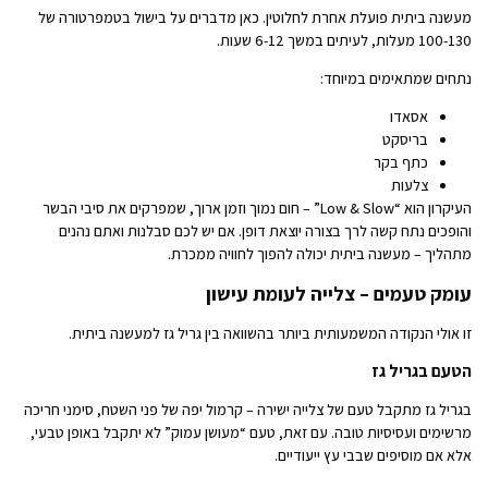
מעשנה ביתית פועלת אחרת לחלוטין. כאן מדברים על בישול בטמפרטורה של
100-130 מעלות, לעיתים במשך 6-12 שעות.
נתחים שמתאימים במיוחד:
אסאדו
בריסקט
כתף בקר
צלעות
העיקרון הוא “Low & Slow” – חום נמוך וזמן ארוך, שמפרקים את סיבי הבשר
והופכים נתח קשה לרך בצורה יוצאת דופן. אם יש לכם סבלנות ואתם נהנים
מתהליך – מעשנה ביתית יכולה להפוך לחוויה ממכרת.
עומק טעמים – צלייה לעומת עישון
זו אולי הנקודה המשמעותית ביותר בהשוואה בין גריל גז למעשנה ביתית.
הטעם בגריל גז
בגריל גז מתקבל טעם של צלייה ישירה – קרמול יפה של פני השטח, סימני חריכה
מרשימים ועסיסיות טובה. עם זאת, טעם “מעושן עמוק” לא יתקבל באופן טבעי,
אלא אם מוסיפים שבבי עץ ייעודיים.