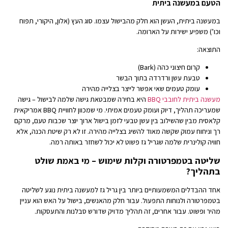
הטעם במעשנה ביתית
במעשנה ביתית, העשן הוא חלק מהבישול עצמו. סוג העץ (אלון, היקורי, תפוח
וכו’) משפיע ישירות על הארומה.
התוצאה:
קרום חיצוני כהה (Bark)
טבעת עשן ורדרדה בתוך הבשר
עומק טעמים שאי אפשר לייצר בצלייה מהירה
מעשנה ביתית לחובבי BBQ
היא בחירה שמבטאת גישה שלמה לבישול – גישה
שמעריכה תהליך, דיוק ועומק טעמים אמיתי. מי שמכוון לחוויית BBQ אמריקאית
קלאסית מבין שהשילוב בין עשן טבעי לזמן בישול ארוך יוצר שכבות טעם, מרקם
רך וניחוח עמוק שקשה מאוד להשיג בצלייה מהירה. זו לא רק שיטת הכנה, אלא
חוויה קולינרית שלמה שגריל גז פשוט לא יכול לשחזר באותה רמה.
שליטה בטמפרטורה וקלות שימוש – מי באמת שולט
בתהליך?
אחד ההבדלים המשמעותיים ביותר בין גריל גז למעשנה ביתית נוגע לשליטה
בטמפרטורה ולנוחות התפעול. עבור חלק מהאנשים, בישול על האש הוא עניין
מהיר ופשוט. עבור אחרים, זה תהליך מדויק שדורש סבלנות והתעסקות.