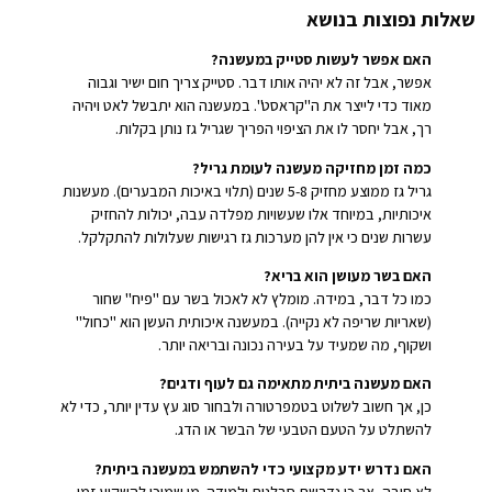
שאלות נפוצות בנושא
האם אפשר לעשות סטייק במעשנה?
אפשר, אבל זה לא יהיה אותו דבר. סטייק צריך חום ישיר וגבוה
מאוד כדי לייצר את ה"קראסט". במעשנה הוא יתבשל לאט ויהיה
רך, אבל יחסר לו את הציפוי הפריך שגריל גז נותן בקלות.
כמה זמן מחזיקה מעשנה לעומת גריל?
גריל גז ממוצע מחזיק 5-8 שנים (תלוי באיכות המבערים). מעשנות
איכותיות, במיוחד אלו שעשויות מפלדה עבה, יכולות להחזיק
עשרות שנים כי אין להן מערכות גז רגישות שעלולות להתקלקל.
האם בשר מעושן הוא בריא?
כמו כל דבר, במידה. מומלץ לא לאכול בשר עם "פיח" שחור
(שאריות שריפה לא נקייה). במעשנה איכותית העשן הוא "כחול"
ושקוף, מה שמעיד על בעירה נכונה ובריאה יותר.
האם מעשנה ביתית מתאימה גם לעוף ודגים?
כן, אך חשוב לשלוט בטמפרטורה ולבחור סוג עץ עדין יותר, כדי לא
להשתלט על הטעם הטבעי של הבשר או הדג.
האם נדרש ידע מקצועי כדי להשתמש במעשנה ביתית?
לא חובה, אך כן נדרשת סבלנות ולמידה. מי שמוכן להשקיע זמן