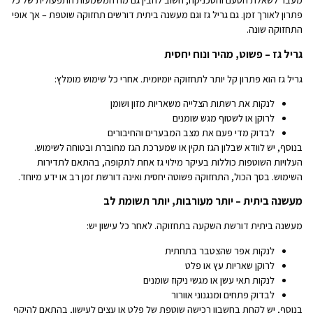
מעבר לשאלת הטעם והטכניקה, חשוב להבין גם מה המשמעות התפעולית של כל
פתרון לאורך זמן. גם גריל גז וגם מעשנה ביתית דורשים תחזוקה שוטפת – אך אופי
התחזוקה שונה.
גריל גז – פשוט, מהיר ונוח יחסית
גריל גז הוא פתרון קל יותר לתחזוקה יומיומית. אחרי כל שימוש מומלץ:
לנקות את רשתות הצלייה משאריות מזון ושומן
לרוקן או לשטוף מגש שומנים
לבדוק מדי פעם את מצב המבערים והחיבורים
בנוסף, יש לוודא שבלון הגז תקין או שמערכת הגז מחוברת ובטוחה לשימוש.
העלויות השוטפות כוללות בעיקר מילוי גז אחת לתקופה, בהתאם לתדירות
השימוש. בסך הכול, התחזוקה פשוטה יחסית ואינה דורשת זמן רב או ידע מיוחד.
מעשנה ביתית – יותר מעורבות, יותר תשומת לב
מעשנה ביתית דורשת השקעה בתחזוקה. לאחר כל עישון יש:
לנקות אפר שהצטבר בתחתית
לרוקן שאריות עץ או פלט
לנקות תאי עשן או מגשי ניקוז שומנים
לבדוק פתחים ומנגנוני אוורור
בנוסף, יש לקחת בחשבון רכישה שוטפת של פלט או עצים לעישון, בהתאם להיקף