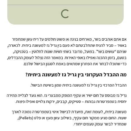
אם אתם אוהבים בשר, מארחים בגינה או פשוט חולמים על ריח עשן שמתפזר
באוויר – סביר להניח שהתלבטתם לא פעם בין גריל גז למעשנה ביתית. לכאורה,
שניהם “עושים בשר”. בפועל, מדובר בשתי חוויות שונות לחלוטין – בטכניקה,
בטעם, בזמן ההכנה ואפילו באופי האירוח. במאמר הזה נצלול לעומק ההבדלים,
כדי שתוכלו לבחור את הפתרון שמתאים באמת לסגנון הבישול שלכם.
מה ההבדל העקרוני בין גריל גז למעשנה ביתית?
ההבדל המרכזי בין גריל גז למעשנה ביתית טמון בשיטת הבישול.
גריל גז מבוסס על חום ישיר או עקיף המופק ממבערי גז. הוא נועד לצלייה מהירה
יחסית בטמפרטורות גבוהות – סטייקים, קבבים, ירקות צלויים ואפילו פיצות.
מעשנה ביתית, לעומת זאת, מיועדת לבישול איטי בטמפרטורה נמוכה לאורך
שעות. החום מגיע ממקור חום עקיף, בשילוב עשן מעץ או פלט (Pellets),
שמחדיר לבשר עומק טעמים ייחודי.