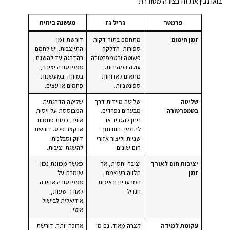
בואו נבין את זה בצורה מסודרת:
פרמטר
גריל גז
מעשנה ביתית
זמן חימום
מתחמם בתוך דקות
דורשת זמן
ספורות. הדלקה
התייצבות. יש לחמם
פשוטה והטמפרטורה
בהדרגה עד להשגת
עולה במהירות.
טמפרטורה יציבה,
מתאים לארוחות
במיוחד במעשנות
ספונטניות.
פחמים או עצים.
שליטה
שליטה מיידית דרך
שליטה הדרגתית
בטמפרטורה
מבערים נפרדים.
המבוססת על ויסות
ניתן להגביר או
אוויר, כמות פחמים
להנמיך חום תוך
או קצב פלט. דורשת
שניות וליצור אזורי
דיוק וסבלנות
חום שונים.
להשגת יציבות.
יציבות חום לאורך
יציבה יחסית, אך
כאשר מכוונת נכון –
זמן
תלויה בעוצמת
שומרת על
המבערים ובאיכות
טמפרטורה אחידה
הגריל.
לאורך שעות,
אידיאלית לבישול
איטי.
עקומת למידה
קצרה מאוד. גם מי
ארוכה יותר. דורשת