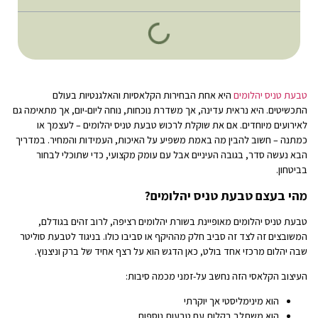
טבעת טניס יהלומים
היא אחת הבחירות הקלאסיות והאלגנטיות בעולם
התכשיטים. היא נראית עדינה, אך משדרת נוכחות, נוחה ליום-יום, אך מתאימה גם
לאירועים מיוחדים. אם את שוקלת לרכוש טבעת טניס יהלומים – לעצמך או
כמתנה – חשוב להבין מה באמת משפיע על האיכות, העמידות והמחיר. במדריך
הבא נעשה סדר, בגובה העיניים אבל עם עומק מקצועי, כדי שתוכלי לבחור
בביטחון.
מהי בעצם טבעת טניס יהלומים?
טבעת טניס יהלומים מאופיינת בשורת יהלומים רציפה, לרוב זהים בגודלם,
המשובצים זה לצד זה סביב חלק מההיקף או סביבו כולו. בניגוד לטבעת סוליטר
שבה יהלום מרכזי אחד בולט, כאן הדגש הוא על רצף אחיד של ברק וניצנוץ.
העיצוב הקלאסי הזה נחשב על-זמני מכמה סיבות:
הוא מינימליסטי אך יוקרתי
הוא משתלב בקלות עם טבעות נוספות