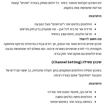
זהו השיבוץ הקלאסי והמוכר ביותר. כל יהלום מוחזק בעזרת “שיניים” קטנות
ועדינות שתופסות אותו במקומו.
היתרונות:
היהלומים בולטים יותר ו”מרחפים” מעל הטבעת
חדירת אור מרבית לכל אבן – מה שמעניק ברק חזק ומרשים
מראה אלגנטי, פתוח ונוצץ במיוחד
מה חשוב לדעת?
שיבוץ שיניים מדגיש מאוד את הניצוץ, אך דורש עבודה צורפתית מדויקת ותחזוקה
תקופתית כדי לוודא שהשיניים נשארות יציבות. הוא מושלם למי שמחפשת טבעת
טניס יהלומים עם אפקט זוהר חזק וברור.
שיבוץ מסילה (Channel Setting)
בשיבוץ מסילה היהלומים ממוקמים בתוך תעלה מתכתית, כך ששני הצדדים של
הטבעת “מחזיקים” אותם בצורה רציפה.
היתרונות:
מראה נקי, סימטרי ומעט יותר מודרני
היהלומים פחות בולטים החוצה
בטיחות גבוהה יותר בשימוש יומיומי