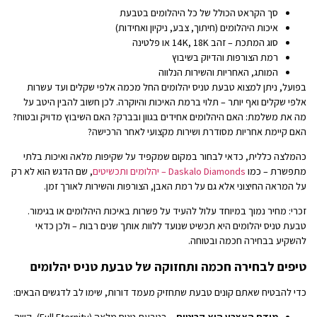
סך הקראט הכולל של כל היהלומים בטבעת
איכות היהלומים (חיתוך, צבע, ניקיון ואחידות)
סוג המתכת – זהב 14K, 18K או פלטינה
רמת הצורפות והדיוק בשיבוץ
המותג, האחריות והשירות הנלווה
בפועל, ניתן למצוא טבעת טניס יהלומים החל מכמה אלפי שקלים ועד עשרות
אלפי שקלים ואף יותר – תלוי ברמת האיכות והיוקרה. לכן חשוב להבין היטב על
מה את משלמת: האם היהלומים אחידים בגוון ובברק? האם השיבוץ מדויק ובטוח?
האם קיימת אחריות מסודרת ושירות מקצועי לאחר הרכישה?
כהמלצה כללית, כדאי לבחור במקום שמקפיד על שקיפות מלאה ואיכות בלתי
מתפשרת – כמו
Daskalo Diamonds – יהלומים ותכשיטים
, שם הדגש הוא לא רק
על המראה החיצוני אלא גם על רמת האבן, הצורפות והשירות לאורך זמן.
זכרי: מחיר נמוך במיוחד עלול להעיד על פשרות באיכות היהלומים או בגימור.
טבעת טניס יהלומים היא תכשיט שנועד ללוות אותך שנים רבות – ולכן כדאי
להשקיע בבחירה חכמה ובטוחה.
טיפים לבחירה חכמה ותחזוקה של טבעת טניס יהלומים
כדי להבטיח שאתם קונים טבעת שתחזיק מעמד דורות, שימו לב לדגשים הבאים: