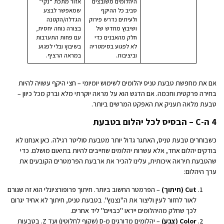
היהלומים משובצים
אזור מתכת “נקי”
סביב כל ההיקף
שמאפשר לבצע
ולעיתים נדרש פירוק
הגדלה/הקטנה
ושיבוץ מחדש של
בצורה נוחה יחסית,
חלק מהאבנים כדי
עם פחות התערבות
לא לפגוע בסימטריה
בשיבוץ ובלי לפגוע
וביציבות.
במראה הרציף.
אם את מחפשת טבעת טניס יהלומים לשימוש יומיומי – חצי היקף עשויה להיות
בחירה פרקטית וחכמה. אם הדגש הוא על מראה יוקרתי מלא וברק מכל כיוון –
טבעת מלאה תעניק את האפקט המרשים ביותר.
4 ה-C – הבסיס לכל יהלום בטבעת
כשבוחרים טבעת טניס, האתגר גדול יותר מטבעת סוליטר רגילה. כאן אנחנו לא
בודקים יהלום אחד, אלא עשרות יהלומים שחייבים להיות בתיאום מושלם. כדי
שהטבעת תיראה איכותית, עלינו להכיר את ארבעת הפרמטרים הקובעים את
ערך היהלום:
Cut (חיתוך)
– הפרמטר החשוב ביותר. חיתוך פרופורציונלי הוא זה שגורם
לאור לחזור לעין וליצור את ה"נצנוץ". בטבעת טניס, חיתוך לא אחיד יגרום
לכך שחלק מהיהלומים ייראו "כבויים" ליד אחרים.
Color (צבע)
– יהלומים מדורגים מ-D (שקוף לחלוטין) ועד Z. בטבעות