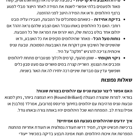
מידת האצבע היא קריטית
– בטבעת טניס מלאה (Full Eternity), קשה
מאוד ולפעמים בלתי אפשרי לשנות את המידה לאחר הייצור מבלי לפגוע
ברצף היהלומים. ודאו את המידה היטב לפני ההזמנה.
בדיקת אחידות
– כשאתם מסתכלים על הטבעת, העבירו עליה מבט
רוחבי. האם כל היהלומים באותו גובה? האם הצבע שלהם נראה זהה? אם
יהלום אחד בולט בכהות שלו, הוא יהרוס את המראה של כל הטבעת.
נוחות מעל הכל
– מאחר שהיהלומים מקיפים את כל האצבע, ודאו
שהשיניים של השיבוץ אינן דוקרות את האצבעות הסמוכות. טבעת טניס
איכותית צריכה להרגיש "חלקה" על היד.
ניקוי תקופתי
– שומן מהגוף, קרמים ולכלוך מצטברים מתחת ליהלומים
ומכבים את הנצנוץ. השרייה קצרה במים פושרים עם מעט סבון כלים
ושפשוף עדין עם מברשת שיניים רכה יחזירו לה את האור בשניות.
שאלות נפוצות
האם אפשר ליצור טבעת טניס עם יהלומים בצורות שונות?
בוודאי. למרות שהצורה העגולה (Round Brilliant) היא הנפוצה ביותר, ניתן למצוא
טבעות טניס מרהיבות עם יהלומים בחיתוך פרינסס (מרובע), אמרלד (מלבני) או
אפילו צורת לב. המפתח הוא שכל היהלומים יהיו באותה צורה ובאותו גודל.
איך יודעים שהיהלומים בטבעת הם אמיתיים?
ברכישת תכשיט יוקרה, תמיד דרשו תעודה גמולוגית או תעודת אחריות מהחנות
המפרטת את איכות היהלומים. חנות אמינה תבצע בדיקה במכשיר ייעודי