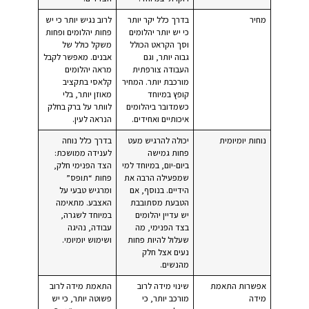
מחיר
בדרך כלל יקר יותר
לרוב נגיש יותר כי יש
כי יש יותר יהלומים
פחות יהלומים ופחות
וסך הקראט הכולל
משקל כולל של
גבוה יותר, וגם
אבנים. מאפשר לקבל
העבודה צורפתית
מראה יהלומים
מורכבת יותר. המחיר
קלאסי בתקציב
קופץ במיוחד
מאוזן יותר, בלי
כשמדובר ביהלומים
לוותר על ברק בחלק
איכותיים ואחידים.
הנראה לעין.
נוחות יומיומית
יכולה להרגיש מעט
בדרך כלל נוחה
פחות גמישה
לענידה ממושכת:
ביום-יום, במיוחד למי
הצד הפנימי חלק,
שמפעילה הרבה את
פחות “תופס”
הידיים. בנוסף, אם
ומרגיש טבעי על
הטבעת מסתובבת
האצבע. מתאימה
יש עדיין יהלומים
במיוחד לשגרה,
בצד הפנימי, מה
עבודה, נהיגה
שעלול להיות פחות
ושימוש יומיומי.
נעים אצל חלק
מהנשים.
אפשרות התאמת
שינוי מידה לרוב
התאמת מידה לרוב
מידה
מורכב יותר, כי
פשוטה יותר, כי יש