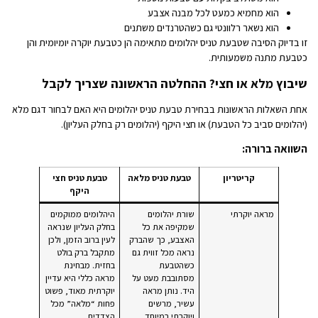
הוא מחמיא כמעט לכל מבנה אצבע
הוא נשאר רלוונטי גם כשהטרנדים משתנים
זו בדיוק הסיבה שטבעת טניס יהלומים מתאימה הן כטבעת יוקרה יומיומית והן
כטבעת מתנה משמעותית.
שיבוץ מלא או חצי? ההחלטה הראשונה שצריך לקבל
אחת השאלות הראשונות בבחירת טבעת טניס יהלומים היא האם לבחור דגם מלא
(יהלומים סביב כל הטבעת) או חצי היקף (יהלומים רק בחלק העליון).
השוואה ברורה:
קריטריון
טבעת טניס מלאה
טבעת טניס חצי
היקף
מראה יוקרתי
שורת יהלומים
היהלומים ממוקמים
שמקיפה את כל
בחלק העליון שנראה
האצבע, כך שהברק
לעין ברוב הזמן, ולכן
נראה מכל זווית גם
מתקבל ברק בולט
כשהטבעת
בחזית. מבחינת
מסתובבת מעט על
מראה כללי היא עדיין
היד. נותן מראה
יוקרתית מאוד, פשוט
עשיר, מרשים
פחות “מלאה” מכל
ויוקרתי במיוחד.
הצדדים.