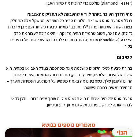
(Diamond Tester) מולכם כדי להוכיח את מקור האבן.
מהי הדרך הטובה ביותר לוודא שהטבעת לא תחליק מהאצבע?
בגלל שטבעת טניס משובצת יהלומים סביב כל האצבע, המשקל שלה מתחלק
בצורה שווה והיא נוטה פחות "להסתובב" מאשר טבעת סוליטר (עם אבן מרכזית
גדולה). עם זאת, חשוב שהמידה תהיה מדויקת – היא צריכה לעבור את פרק
האצבע (ה-Knuckle) עם מעט התנגדות כדי להבטיח שהיא לא תיפול במים או
בקור.
לסיכום
בחירת טבעת טניס יהלומים מושלמת אינה מסתכמת בגודל האבן או במחיר. היא
שילוב של איכות יהלומים, שיבוץ מדויק, מתכת נכונה והתאמה אישית לאורח
החיים ולסגנון שלך. כשמבינים מה באמת משפיע על המראה, העמידות והערך –
הבחירה נעשית ברורה ופשוטה.
טבעת טניס יהלומים איכותית היא תכשיט שילווה אותך שנים רבות – ולכן כדאי
לבחור אותה לא רק בעיניים, אלא גם מתוך ידע וביטחון.
מאמרים נוספים בנושא