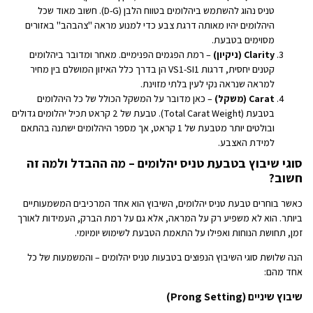
טניס נהוג להשתמש ביהלומים בטווח הלבן (D-G). חשוב מאוד שכל
היהלומים יהיו מאותה דרגת צבע כדי למנוע מראה "צהבהב" באזורים
מסוימים בטבעת.
Clarity (ניקיון)
– רמת הפגמים הפנימיים. מאחר ומדובר ביהלומים
קטנים יחסית, דרגות VS1-SI1 הן בדרך כלל האיזון המושלם בין מחיר
למראה שנראה נקי לעין בלתי מזוינת.
Carat (משקל)
– כאן מדובר על המשקל הכולל של כל היהלומים
בטבעת (Total Carat Weight). טבעת של 2 קראט תכיל יהלומים גדולים
ובולטים יותר מטבעת של 1 קראט, אך מספר היהלומים ישתנה בהתאם
למידת האצבע.
סוגי שיבוץ בטבעת טניס יהלומים – מה ההבדל ולמה זה
חשוב?
כאשר בוחרים טבעת טניס יהלומים, השיבוץ הוא אחד המרכיבים המשמעותיים
ביותר. הוא לא משפיע רק על המראה, אלא גם על רמת הברק, העמידות לאורך
זמן, תחושת הנוחות ואפילו על התאמת הטבעת לשימוש יומיומי.
הנה שלושת סוגי השיבוץ הנפוצים בטבעות טניס יהלומים – והמשמעות של כל
אחד מהם:
שיבוץ שיניים (Prong Setting)